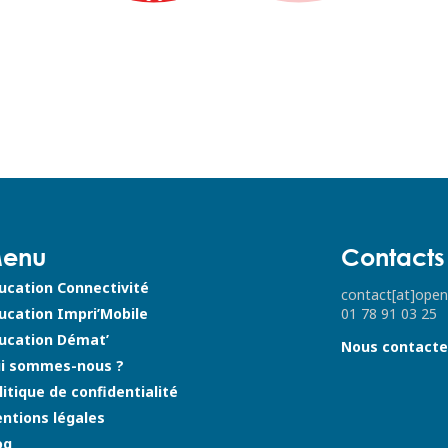
enu
Contacts
ucation Connectivité
contact[at]open
ucation Impri’Mobile
01 78 91 03 25
ucation Démat’
Nous contacte
i sommes-nous ?
litique de confidentialité
ntions légales
og