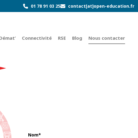
01 78 91 03 25
contact[at]open-education.fr
Démat’
Connectivité
RSE
Blog
Nous contacter
Nom*